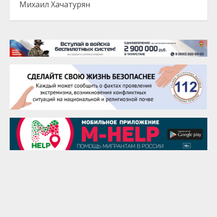
Михаил Хачатурян
20 августа
Тарык Доган
22 августа
Евгений Ефимов
25 августа
Сэсэгма Бубеева
28 августа
Чингиз Мустафаев
29 августа
Надежда Рослова
1 сентября
Гали Хасанов
1 сентября
Владислав Тома