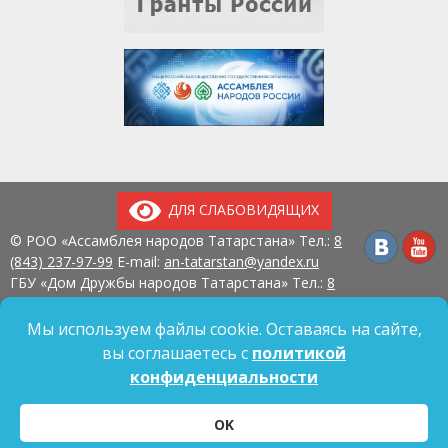
ДЛЯ СЛАБОВИДЯЩИХ
© РОО «Ассамблея народов Татарстана» Тел.:
8
(843) 237-97-99
E-mail:
an-tatarstan@yandex.ru
ГБУ «Дом Дружбы народов Татарстана» Тел.:
8
(843) 237-97-90
E-mail:
mk.ddn@tatar.ru
420107, г. Казань, ул. Павлюхина, д. 57
Мы используем файлы cookie. Оставаясь на сайте,
вы соглашаетесь с
политикой
конфиденциальности
Политика обработки персональных данных
OK
Согласие на обработку персональных данных