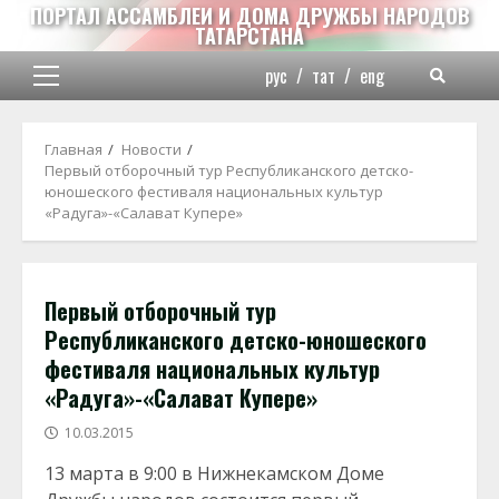
Перейти
ПОРТАЛ АССАМБЛЕИ И ДОМА ДРУЖБЫ НАРОДОВ
ТАТАРСТАНА
к
содержимому
рус
/
тат
/
eng
Основное
меню
Главная
Новости
Первый отборочный тур Республиканского детско-
юношеского фестиваля национальных культур
«Радуга»-«Салават Купере»
Первый отборочный тур
Республиканского детско-юношеского
фестиваля национальных культур
«Радуга»-«Салават Купере»
10.03.2015
13 марта в 9:00 в Нижнекамском Доме