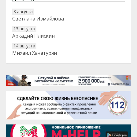
8 августа
Светлана Измайлова
13 августа
Аркадий Плискин
14 августа
Михаил Хачатурян
20 августа
Тарык Доган
22 августа
Евгений Ефимов
25 августа
Сэсэгма Бубеева
28 августа
Чингиз Мустафаев
29 августа