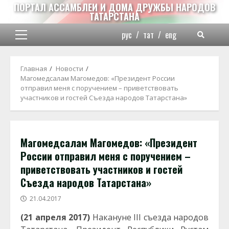
Перейти
ПОРТАЛ АССАМБЛЕИ И ДОМА ДРУЖБЫ НАРОДОВ
ТАТАРСТАНА
к
содержимому
рус
/
тат
/
eng
Основное
меню
Главная
Новости
Магомедсалам Магомедов: «Президент России
отправил меня с поручением – приветствовать
участников и гостей Съезда народов Татарстана»
Магомедсалам Магомедов: «Президент
России отправил меня с поручением –
приветствовать участников и гостей
Съезда народов Татарстана»
21.04.2017
(21 апреля 2017)
Накануне III съезда народов