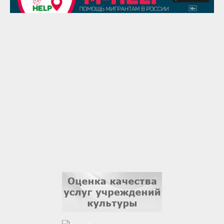
Надежда Рослова
1 сентября
Гали Хасанов
1 сентября
Владислав Тома