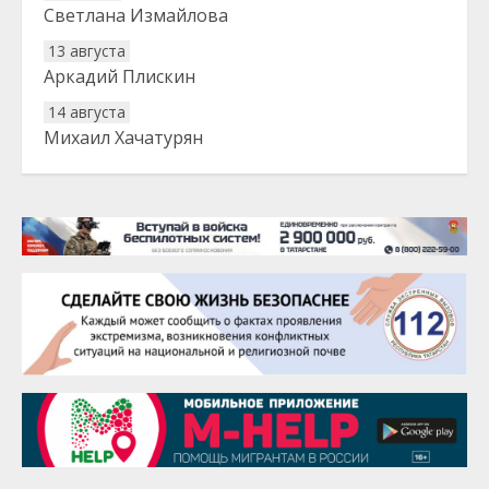
Светлана Измайлова
13 августа
Аркадий Плискин
14 августа
Михаил Хачатурян
20 августа
Тарык Доган
22 августа
Евгений Ефимов
25 августа
Сэсэгма Бубеева
28 августа
Чингиз Мустафаев
29 августа
Надежда Рослова
1 сентября