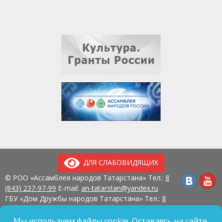
ДЛЯ СЛАБОВИДЯЩИХ
© РОО «Ассамблея народов Татарстана» Тел.:
8
(843) 237-97-99
E-mail:
an-tatarstan@yandex.ru
ГБУ «Дом Дружбы народов Татарстана» Тел.:
8
(843) 237-97-90
E-mail:
mk.ddn@tatar.ru
420107, г. Казань, ул. Павлюхина, д. 57
Мы используем файлы cookie. Оставаясь на сайте,