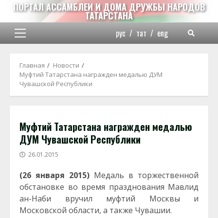
Перейти
ПОРТАЛ АССАМБЛЕИ И ДОМА ДРУЖБЫ НАРОДОВ
ТАТАРСТАНА
к
содержимому
рус
/
тат
/
eng
Основное
меню
Главная
Новости
Муфтий Татарстана награжден медалью ДУМ
Чувашской Республики
Муфтий Татарстана награжден медалью
ДУМ Чувашской Республики
26.01.2015
(26 января 2015)
Медаль в торжественной
обстановке во время празднования Мавлид
ан-Наби вручил муфтий Москвы и
Московской области, а также Чувашии.