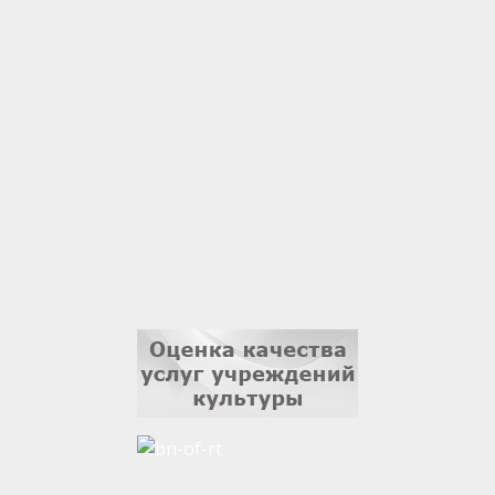
Гали Хасанов
1 сентября
Владислав Тома