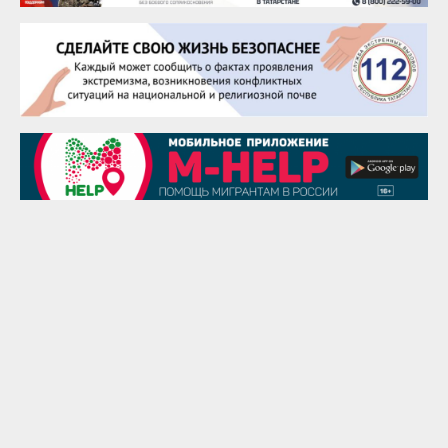
Евгений Ефимов
25 августа
Сэсэгма Бубеева
28 августа
Чингиз Мустафаев
29 августа
Надежда Рослова
1 сентября
Гали Хасанов
1 сентября
Владислав Тома