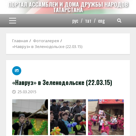
Перейти
ПОРТАЛ АССАМБЛЕИ И ДОМА ДРУЖБЫ НАРОДОВ
ТАТАРСТАНА
к
содержимому
рус
/
тат
/
eng
Основное
меню
Главная
Фотогалерея
«Навруз» в Зеленодольске (22.03.15)
«Навруз» в Зеленодольске (22.03.15)
25.03.2015