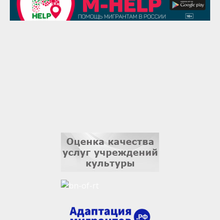
Гали Хасанов
1 сентября
Владислав Тома
3 сентября
Ильдар Гильмутдинов