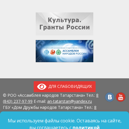
ДЛЯ СЛАБОВИДЯЩИХ
© РОО «Ассамблея народов Татарстана» Тел.:
8
(843) 237-97-99
E-mail:
an-tatarstan@yandex.ru
ГБУ «Дом Дружбы народов Татарстана» Тел.:
8
(843) 237-97-90
E-mail:
mk.ddn@tatar.ru
420107, г. Казань, ул. Павлюхина, д. 57
Мы используем файлы cookie. Оставаясь на сайте,
вы соглашаетесь с
политикой