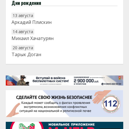
Дни рождения
13 августа
Аркадий Плискин
14 августа
Михаил Хачатурян
20 августа
Тарык Доган
22 августа
Евгений Ефимов
25 августа
Сэсэгма Бубеева
28 августа
Чингиз Мустафаев
29 августа
Надежда Рослова
1 сентября