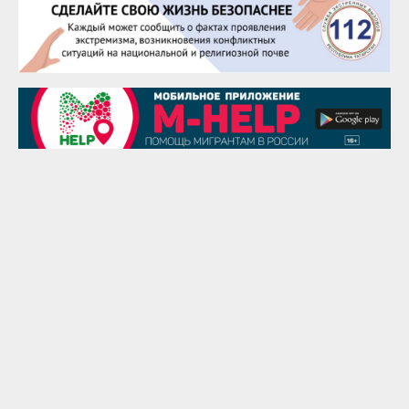
25 августа
Сэсэгма Бубеева
28 августа
Чингиз Мустафаев
29 августа
Надежда Рослова
1 сентября
Гали Хасанов
1 сентября
Владислав Тома