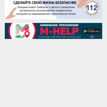
25 августа
Сэсэгма Бубеева
28 августа
Чингиз Мустафаев
29 августа
Надежда Рослова
1 сентября
Гали Хасанов
1 сентября
Владислав Тома