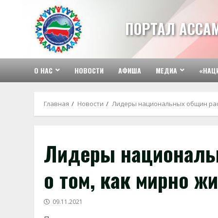
Перейти
к
ПОРТАЛ АССА
содержимому
О НАС
НОВОСТИ
АФИША
МЕДИА
«НАЦ
Главная
Новости
Лидеры национальных общин расс
Лидеры националь
о том, как мирно ж
09.11.2021