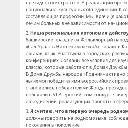
президентских грантов. В реализации прое
национально-культурных объединений. К сло
составляющая профессии. Мы, врачи (я раб
лечим больных вне зависимости от на- цион
Наша региональная автономия действуе
башкирские праздники. Фольклорный народ
«Сал-Урал» в Нижнекамске и «Ак тирак» в К
обычаи, язык. Участвуем в городских, респуб
конференциях. Созданы все условия для изу
классах, которые работают в Домах Дружбы
В Доме Дружбы народов «Родник» активно 
являемся победителями всероссийских про
становились победителями Фонда президентс
победили в VI Всероссийском конкурсе лид
объединений, реализующих проекты в сфер
Я считаю, что в первую очередь родно
должны говорить на родном языке, соблюда
поколения в поколение.