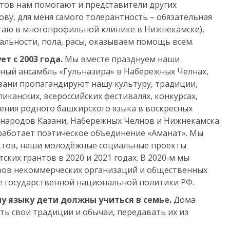
ктов нам помогают и представители других
ву, для меня самого толерантность – обязательная
отаю в многопрофильной клинике в Нижнекамске),
альности, пола, расы, оказываем помощь всем.
т с 2003 года.
Мы вместе празднуем наши
ный ансамбль «Гульназира» в Набережных Челнах,
азани пропагандируют нашу культуру, традиции,
ликанских, всероссийских фестивалях, конкурсах,
чения родного башкирского языка в воскресных
 народов Казани, Набережных Челнов и Нижнекамска.
работает поэтическое объединение «Аманат». Мы
ектов, наши молодёжные социальные проекты
ких грантов в 2020 и 2021 годах. В 2020‑м мы
еров некоммерческих организаций и общественных
е государственной национальной политики РФ.
му языку дети должны учиться в семье.
Дома
ть свои традиции и обычаи, передавать их из