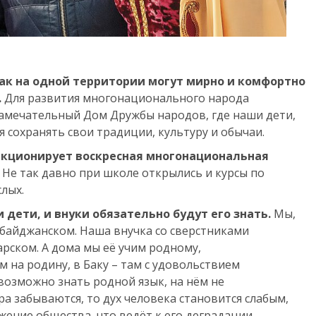
как на одной территории могут мирно и комфортно
.
Для развития многонационального народа
ь замечательный Дом Дружбы народов, где наши дети,
я сохранять свои традиции, культуру и обычаи.
ункционирует воскресная многонациональная
Не так давно при школе открылись и курсы по
лых.
и дети, и внуки обязательно будут его знать.
Мы,
рбайджанском. Наша внучка со сверстниками
тарском. А дома мы её учим родному,
 на родину, в Баку – там с удовольствием
возможно знать родной язык, на нём не
ура забываются, то дух человека становится слабым,
ение общества, что ведёт к его деградации.