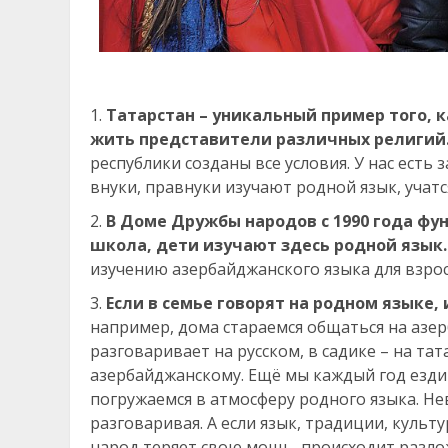
Татарстан – уникальный пример того, 
жить представители различных религий
республики созданы все условия. У нас ест
внуки, правнуки изучают родной язык, учатс
В Доме Дружбы народов с 1990 года ф
школа, дети изучают здесь родной язык.
изучению азербайджанского языка для взрос
Если в семье говорят на родном языке, 
например, дома стараемся общаться на азе
разговаривает на русском, в садике – на та
азербайджанскому. Ещё мы каждый год ездим
погружаемся в атмосферу родного языка. Не
разговаривая. А если язык, традиции, культ
народ теряет свою мощь, происходит разлож