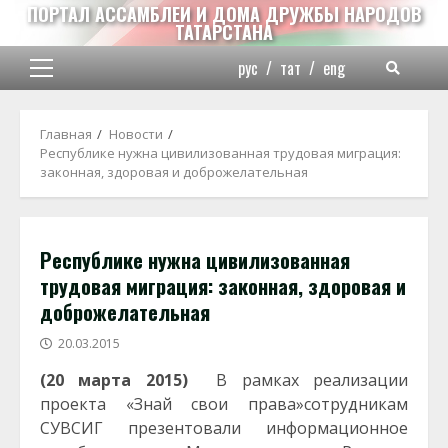
Перейти
ПОРТАЛ АССАМБЛЕИ И ДОМА ДРУЖБЫ НАРОДОВ
ТАТАРСТАНА
к
содержимому
рус
/
тат
/
eng
Основное
меню
Главная
Новости
Республике нужна цивилизованная трудовая миграция:
законная, здоровая и доброжелательная
Республике нужна цивилизованная
трудовая миграция: законная, здоровая и
доброжелательная
20.03.2015
(20 марта 2015)
В рамках реализации
проекта «Знай свои права»сотрудникам
СУВСИГ презентовали информационное