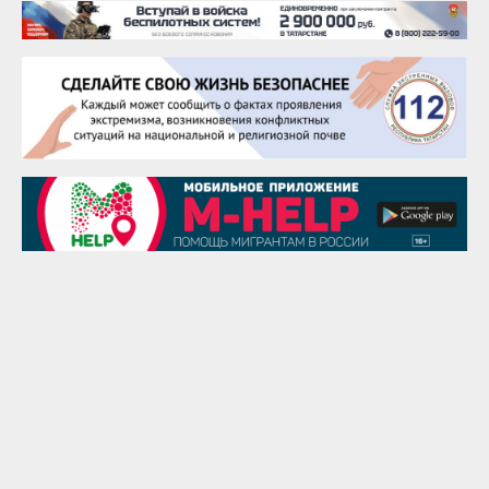
25 августа
Сэсэгма Бубеева
28 августа
Чингиз Мустафаев
29 августа
Надежда Рослова
1 сентября
Гали Хасанов
1 сентября
Владислав Тома
3 сентября
Ильдар Гильмутдинов