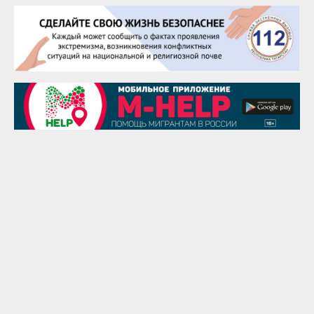
25 августа
Сэсэгма Бубеева
28 августа
Чингиз Мустафаев
29 августа
Надежда Рослова
1 сентября
Гали Хасанов
1 сентября
Владислав Тома