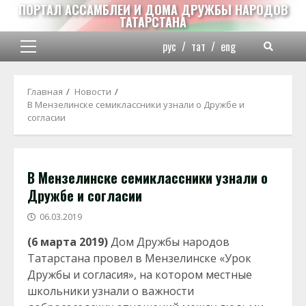
Перейти
ПОРТАЛ АССАМБЛЕИ И ДОМА ДРУЖБЫ НАРОДОВ
ТАТАРСТАНА
к
содержимому
рус
/
тат
/
eng
Основное
меню
Главная
Новости
В Мензелинске семиклассники узнали о Дружбе и
согласии
В Мензелинске семиклассники узнали о
Дружбе и согласии
06.03.2019
(6 марта 2019)
Дом Дружбы народов
Татарстана провел в Мензелинске «Урок
Дружбы и согласия», на котором местные
школьники узнали о важности