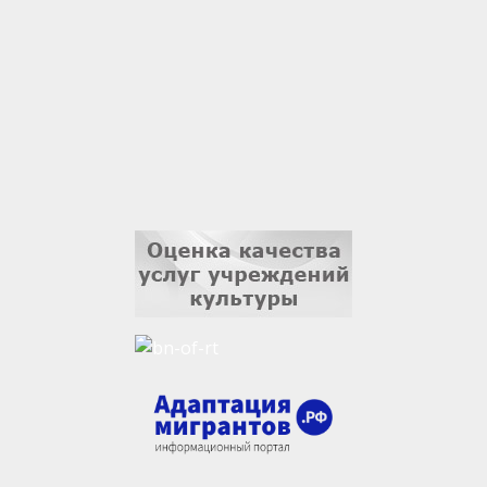
Владислав Тома
3 сентября
Ильдар Гильмутдинов