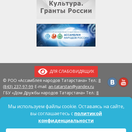
ДЛЯ СЛАБОВИДЯЩИХ
© РОО «Ассамблея народов Татарстана» Тел.:
8
(843) 237-97-99
E-mail:
an-tatarstan@yandex.ru
ГБУ «Дом Дружбы народов Татарстана» Тел.:
8
(843) 237-97-90
E-mail:
mk.ddn@tatar.ru
420107, г. Казань, ул. Павлюхина, д. 57
Мы используем файлы cookie. Оставаясь на сайте,
вы соглашаетесь с
политикой
конфиденциальности
Политика обработки персональных данных