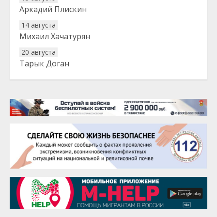
Аркадий Плискин
14 августа
Михаил Хачатурян
20 августа
Тарык Доган
22 августа
Евгений Ефимов
25 августа
Сэсэгма Бубеева
28 августа
Чингиз Мустафаев
29 августа
Надежда Рослова
1 сентября
Гали Хасанов
1 сентября