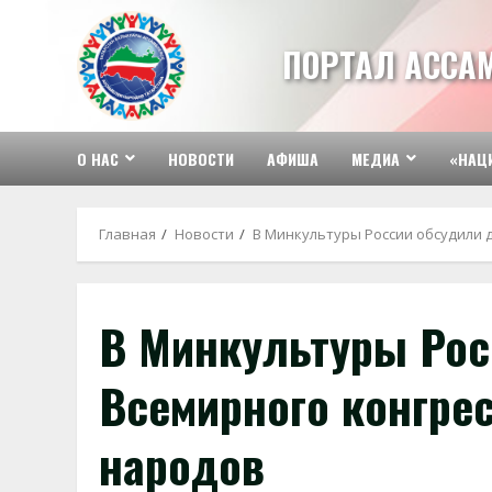
Перейти
к
ПОРТАЛ АССА
содержимому
О НАС
НОВОСТИ
АФИША
МЕДИА
«НАЦ
Главная
Новости
В Минкультуры России обсудили 
В Минкультуры Рос
Всемирного конгре
народов