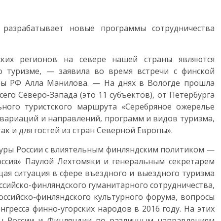
разрабатывает новые программы сотрудничества
ских регионов на севере нашей страны являются
 о туризме, — заявила во время встречи с финской
ры РФ Алла Манилова. — На днях в Вологде прошла
го Cеверо-Запада (это 11 субъектов), от Петербурга
льного туристского маршрута «Серебряное ожерелье
 вариаций и направлений, программ и видов туризма,
ак и для гостей из стран Северной Европы».
туры России с влиятельным финляндским политиком —
ссия» Паулой Лехтомяки и генеральным секретарем
ая ситуация в сфере въездного и выездного туризма
ссийско-финляндского гуманитарного сотрудничества,
оссийско-финляндского культурного форума, вопросы
гресса финно-угорских народов в 2016 году. На этих
ты России и Финляндии по различным направлениям