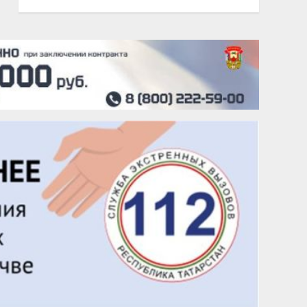
20 августа
Тарык Доган
22 августа
Евгений Ефимов
25 августа
Сэсэгма Бубеева
28 августа
Чингиз Мустафаев
29 августа
Надежда Рослова
1 сентября
Гали Хасанов
1 сентября
Владислав Тома