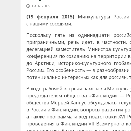
19.02.2015
(19 февраля 2015)
Минкультуры России 
с нашими соседями.
Поскольку пять из одиннадцати россий
приграничными, речь идет, в частности,
делегацией заместитель Министра культу
конференция по созданию на территории все
до Арктики, историко-культурного глоба
России». Его особенность — в разнообразии
потенциально интересных как для россиян, т
В ходе рабочей встречи замглавы Минкуль
председателем общества «Финляндия — Ро
общества Мерьей Ханнус обсуждалась текущ
в России и Финляндии, вопросы развития ро
а также программа и ход подготовки XVI Р
проведения в Финляндии VII Всемирного кон
мероприятиях будут представлены проек