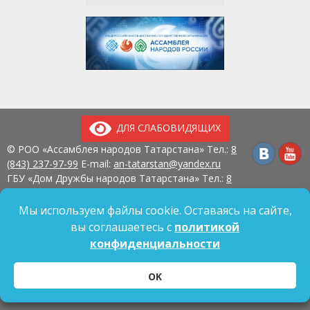
ДЛЯ СЛАБОВИДЯЩИХ
© РОО «Ассамблея народов Татарстана» Тел.:
8
(843) 237-97-99
E-mail:
an-tatarstan@yandex.ru
ГБУ «Дом Дружбы народов Татарстана» Тел.:
8
(843) 237-97-90
E-mail:
mk.ddn@tatar.ru
420107, г. Казань, ул. Павлюхина, д. 57
Мы используем файлы cookie. Оставаясь на сайте,
вы соглашаетесь с
политикой
конфиденциальности
Политика обработки персональных данных
OK
Согласие на обработку персональных данных