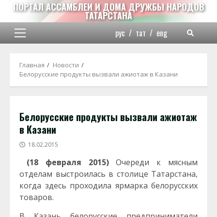
Перейти
ПОРТАЛ АССАМБЛЕИ И ДОМА ДРУЖБЫ НАРОДОВ
ТАТАРСТАНА
к
содержимому
рус
/
тат
/
eng
Основное
меню
Главная
Новости
Белорусские продукты вызвали ажиотаж в Казани
Белорусские продукты вызвали ажиотаж
в Казани
18.02.2015
(18 февраля 2015)
Очереди к мясным
отделам выстроилась в столице Татарстана,
когда здесь проходила ярмарка белорусских
товаров.
В Казань белорусские предприниматели