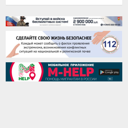
20 августа
Тарык Доган
22 августа
Евгений Ефимов
25 августа
Сэсэгма Бубеева
28 августа
Чингиз Мустафаев
29 августа
Надежда Рослова
1 сентября
Гали Хасанов
1 сентября
Владислав Тома