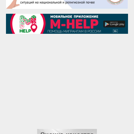
28 августа
Чингиз Мустафаев
29 августа
Надежда Рослова
1 сентября
Гали Хасанов
1 сентября
Владислав Тома