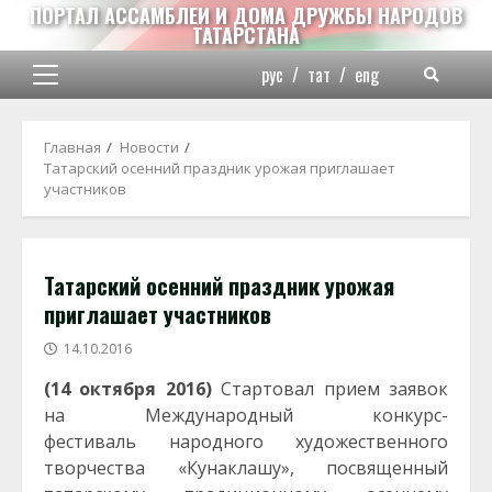
Перейти
ПОРТАЛ АССАМБЛЕИ И ДОМА ДРУЖБЫ НАРОДОВ
ТАТАРСТАНА
к
содержимому
рус
/
тат
/
eng
Основное
меню
Главная
Новости
Татарский осенний праздник урожая приглашает
участников
Татарский осенний праздник урожая
приглашает участников
14.10.2016
(14 октября 2016)
Стартовал прием заявок
на Международный конкурс-
фестиваль народного художественного
творчества «Кунаклашу», посвященный